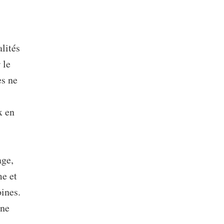
lités
 le
es ne
x en
age,
me et
ines.
une