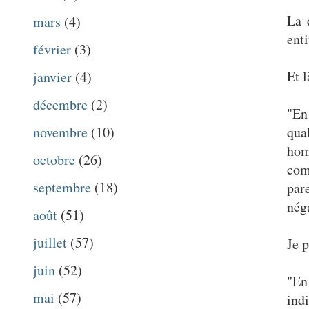
La 
mars
(4)
ent
février
(3)
Et l
janvier
(4)
décembre
(2)
"En
novembre
(10)
qua
hom
octobre
(26)
com
septembre
(18)
par
nég
août
(51)
juillet
(57)
Je 
juin
(52)
"En
mai
(57)
ind