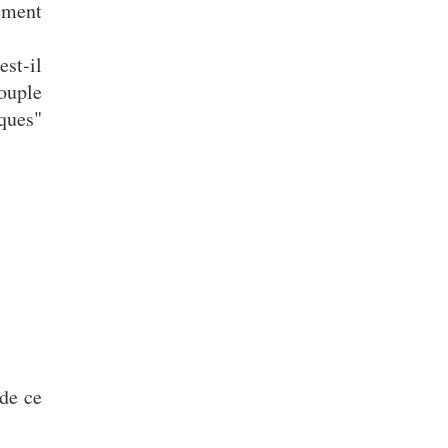
ement
st-il
ouple
ques"
 de ce