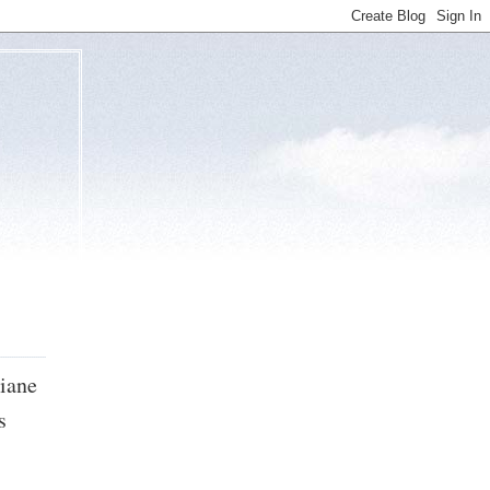
viane
s