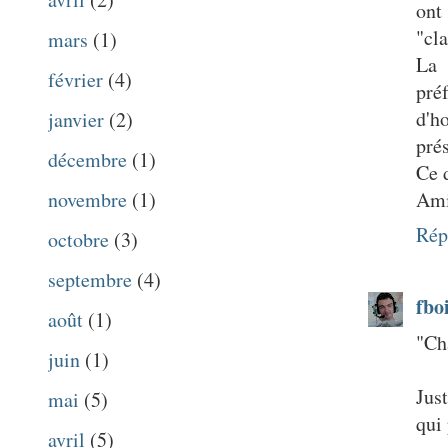
ont
"cla
mars
(1)
La 
février
(4)
pré
d'h
janvier
(2)
prés
décembre
(1)
Ce 
novembre
(1)
Ami
Rép
octobre
(3)
septembre
(4)
fbo
août
(1)
"Cha
juin
(1)
Jus
mai
(5)
qui 
avril
(5)