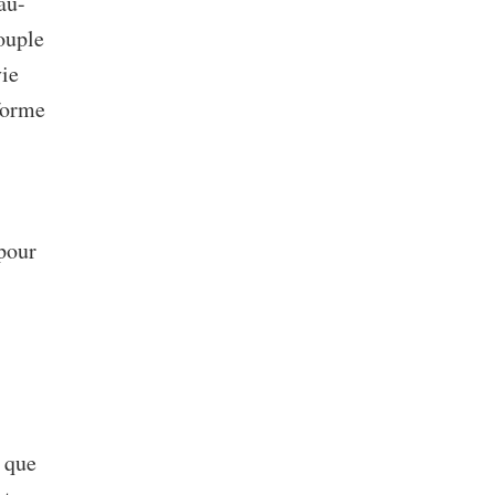
au-
ouple
vie
 forme
 pour
s que