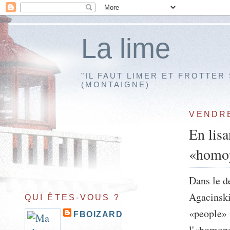
La lime
"IL FAUT LIMER ET FROTTER
(MONTAIGNE)
VENDRE
En lis
«homop
Dans le d
Agacinski
QUI ÊTES-VOUS ?
«people» i
FBOIZARD
l'«homopa