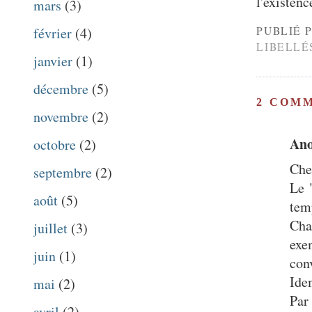
l'existen
mars
(3)
PUBLIÉ 
février
(4)
LIBELLÉ
janvier
(1)
décembre
(5)
2 COM
novembre
(2)
An
octobre
(2)
Che
septembre
(2)
Le 
août
(5)
tem
Cha
juillet
(3)
exe
juin
(1)
con
Ide
mai
(2)
Par
avril
(2)