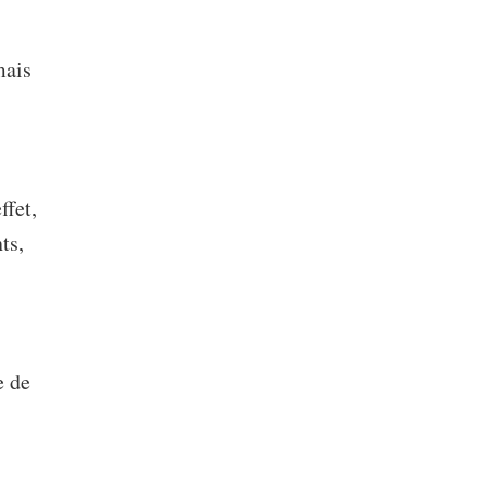
mais
ffet,
ts,
e de