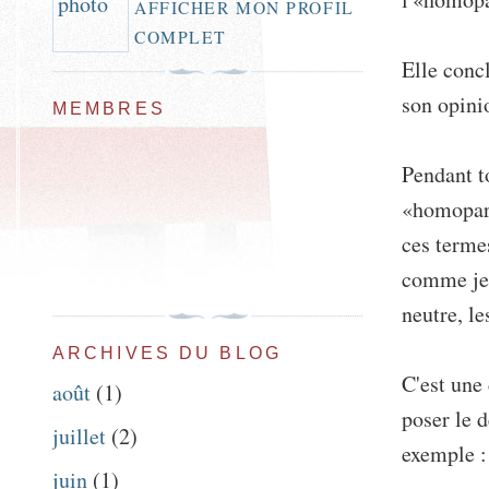
AFFICHER MON PROFIL
COMPLET
Elle conc
son opini
MEMBRES
Pendant to
«homopare
ces terme
comme je 
neutre, le
ARCHIVES DU BLOG
C'est une
août
(1)
poser le d
juillet
(2)
exemple :
juin
(1)