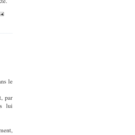
xte.
ns le
t, par
s lui
ment,