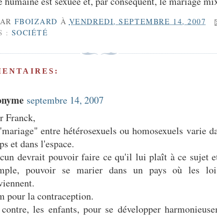
ce humaine est sexuée et, par conséquent, le mariage mi
PAR
FBOIZARD
À
VENDREDI, SEPTEMBRE 14, 2007
S :
SOCIÉTÉ
MENTAIRES:
onyme
septembre 14, 2007
r Franck,
"mariage" entre hétérosexuels ou homosexuels varie da
ps et dans l'espace.
cun devrait pouvoir faire ce qu'il lui plaît à ce sujet e
mple, pouvoir se marier dans un pays où les loi
viennent.
m pour la contraception.
 contre, les enfants, pour se développer harmonieuse