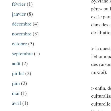
Sylviane 
février
(1)
père» ou 
janvier
(8)
est le par
décembre
(4)
dans des 
de filiati
novembre
(3)
octobre
(3)
> la ques
septembre
(1)
l'«homopar
août
(2)
des raison
mixité).
juillet
(2)
juin
(2)
> enfin, d
mai
(1)
culturali
avril
(1)
culturelle