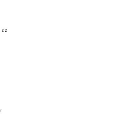
e ce
r