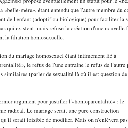
Agacinski propose éventuellement un statut pour le «be
la «belle-mère», étant entendu que l'autre membre du c
ent de l'enfant (adoptif ou biologique) pour faciliter la 
cas qui existent, mais refuse la création d'une nouvelle
on, la filiation homosexuelle.
tion du mariage homosexuel étant intimement lié à
entalité», le refus de l'une entraine le refus de l'autre
s similaires (parler de sexualité là où il est question de
ernier argument pour justifier l'«homoparentalité» : le
sme radical. Le mariage serait une pure construction
 qu'il serait loisible de modifier. Mais on n'enlèvera pa