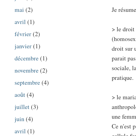
Je résume 
mai
(2)
avril
(1)
> le droi
février
(2)
(homosexue
janvier
(1)
droit sur
parait pas
décembre
(1)
sociale, l
novembre
(2)
pratique.
septembre
(4)
août
(4)
> le maria
anthropol
juillet
(3)
une femme
juin
(4)
Ce n'est p
avril
(1)
cellule fa